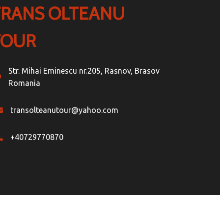
TRANS OLTEANU
TOUR
Str. Mihai Eminescu nr.205, Rasnov, Brasov
Romania
transolteanutour@yahoo.com
+40729770870